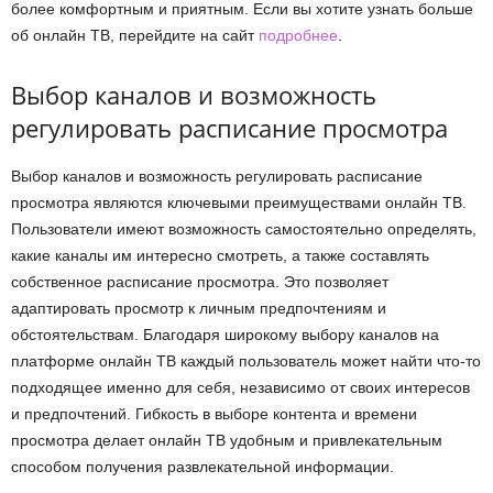
более комфортным и приятным. Если вы хотите узнать больше
об онлайн ТВ, перейдите на сайт
подробнее
.
Выбор каналов и возможность
регулировать расписание просмотра
Выбор каналов и возможность регулировать расписание
просмотра являются ключевыми преимуществами онлайн ТВ.
Пользователи имеют возможность самостоятельно определять,
какие каналы им интересно смотреть, а также составлять
собственное расписание просмотра. Это позволяет
адаптировать просмотр к личным предпочтениям и
обстоятельствам. Благодаря широкому выбору каналов на
платформе онлайн ТВ каждый пользователь может найти что-то
подходящее именно для себя, независимо от своих интересов
и предпочтений. Гибкость в выборе контента и времени
просмотра делает онлайн ТВ удобным и привлекательным
способом получения развлекательной информации.