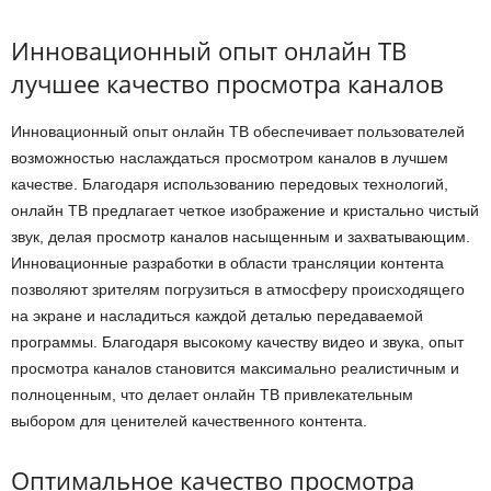
Инновационный опыт онлайн ТВ
лучшее качество просмотра каналов
Инновационный опыт онлайн ТВ обеспечивает пользователей
возможностью наслаждаться просмотром каналов в лучшем
качестве. Благодаря использованию передовых технологий,
онлайн ТВ предлагает четкое изображение и кристально чистый
звук, делая просмотр каналов насыщенным и захватывающим.
Инновационные разработки в области трансляции контента
позволяют зрителям погрузиться в атмосферу происходящего
на экране и насладиться каждой деталью передаваемой
программы. Благодаря высокому качеству видео и звука, опыт
просмотра каналов становится максимально реалистичным и
полноценным, что делает онлайн ТВ привлекательным
выбором для ценителей качественного контента.
Оптимальное качество просмотра