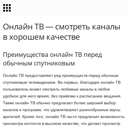
Онлайн ТВ — смотреть каналы
в хорошем качестве
Преимущества онлайн ТВ перед
обычным спутниковым
Онлайн ТВ предоставляет ряд преимуществ перед обычным
спутниковым телевидением. Во-первых, благодаря онлайн ТВ
пользователь может смотреть любимые каналы в любое
удобное для него время, без привязки к расписанию вещания.
Также онлайн ТВ обычно предлагает более широкий выбор
каналов и программ, что удовлетворяет разнообразные вкусы
зрителей. Кроме того, онлайн ТВ часто предлагает возможность
просмотра контента в высоком качестве, что делает просмотр